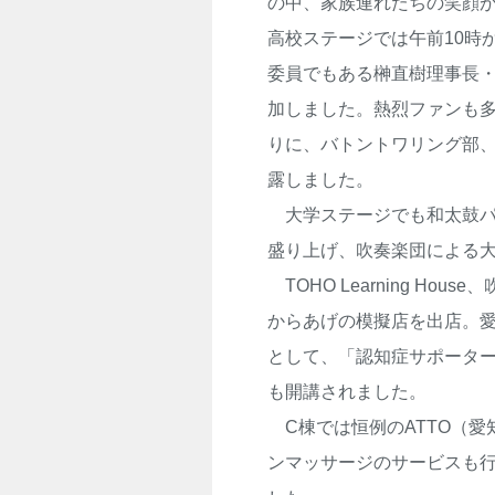
の中、家族連れたちの笑顔
高校ステージでは午前10時
委員でもある榊直樹理事長
加しました。熱烈ファンも多い「
りに、バトントワリング部
露しました。
大学ステージでも和太鼓パ
盛り上げ、吹奏楽団による
TOHO Learning H
からあげの模擬店を出店。
として、「認知症サポータ
も開講されました。
C棟では恒例のATTO（愛
ンマッサージのサービスも行