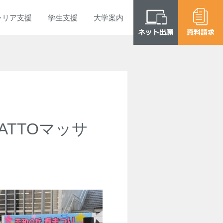
ャリア
支援
学生
支援
大学
案内
TTOマッサ