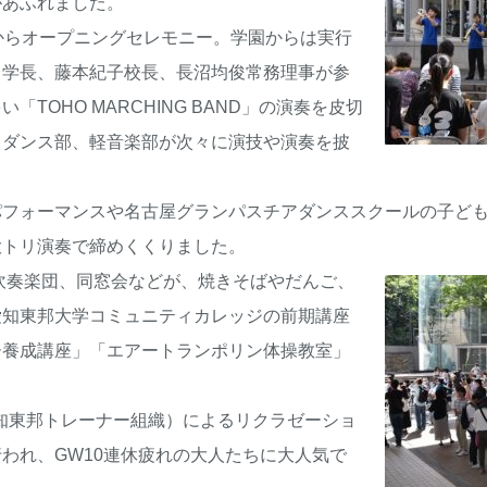
があふれました。
からオープニングセレモニー。学園からは実行
・学長、藤本紀子校長、長沼均俊常務理事が参
TOHO MARCHING BAND」の演奏を皮切
、ダンス部、軽音楽部が次々に演技や演奏を披
フォーマンスや名古屋グランパスチアダンススクールの子ども
大トリ演奏で締めくくりました。
ouse、吹奏楽団、同窓会などが、焼きそばやだんご、
愛知東邦大学コミュニティカレッジの前期講座
ー養成講座」「エアートランポリン体操教室」
知東邦トレーナー組織）によるリクラゼーショ
われ、GW10連休疲れの大人たちに大人気で