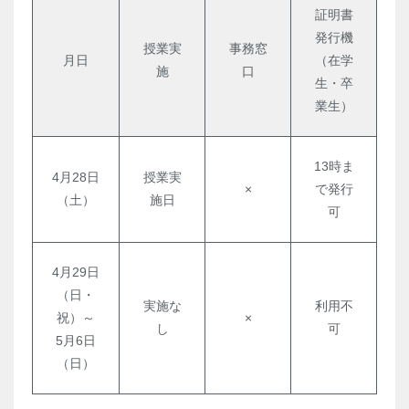
証明書
発行機
授業実
事務窓
月日
（在学
施
口
生・卒
業生）
13時ま
4月28日
授業実
×
で発行
（土）
施日
可
4月29日
（日・
実施な
利用不
祝）～
×
し
可
5月6日
（日）