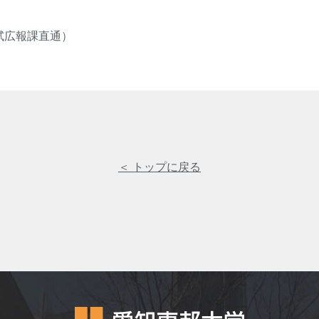
（入試広報課直通）
＜ トップに戻る