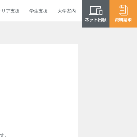
ャリア
支援
学生
支援
大学
案内
ます。