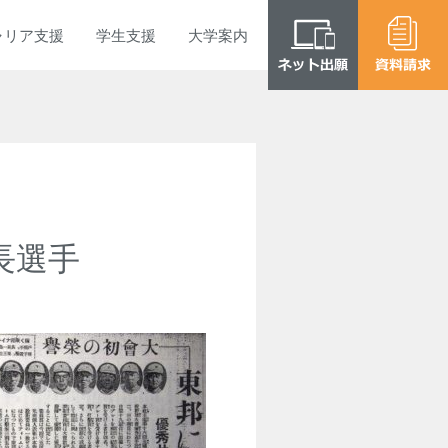
ャリア
支援
学生
支援
大学
案内
長選手