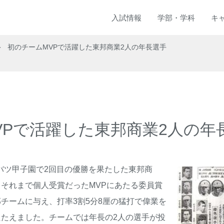
入試
情報
学部
・
学科
キ
初のチームMVPで活躍した東邦商業2人の年長選手
VPで活躍した東邦商業2人の年
ンバツ甲子園で2回目の優勝を果たした東邦商
それまで個人受賞だったMVPにあたる委員賞
チームに与え、打率3割5分8厘の猛打で偉業を
たえました。チームでは年長の2人の選手が投